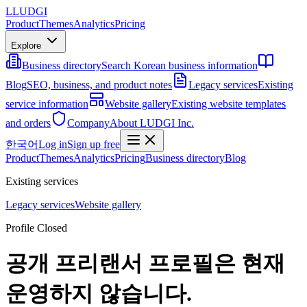
L
LUDGI
Product
Themes
Analytics
Pricing
Explore
Business directory
Search Korean business information
Blog
SEO, business, and product notes
Legacy services
Existing
service information
Website gallery
Existing website templates
and orders
Company
About LUDGI Inc.
한국어
Log in
Sign up free
Product
Themes
Analytics
Pricing
Business directory
Blog
Existing services
Legacy services
Website gallery
Profile Closed
공개 프리랜서 프로필은 현재
운영하지 않습니다.