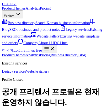
L
LUDGI
Product
Themes
Analytics
Pricing
Explore
Business directory
Search Korean business information
Blog
SEO, business, and product notes
Legacy services
Existing
service information
Website gallery
Existing website templates
and orders
Company
About LUDGI Inc.
한국어
Log in
Sign up free
Product
Themes
Analytics
Pricing
Business directory
Blog
Existing services
Legacy services
Website gallery
Profile Closed
공개 프리랜서 프로필은 현재
운영하지 않습니다.