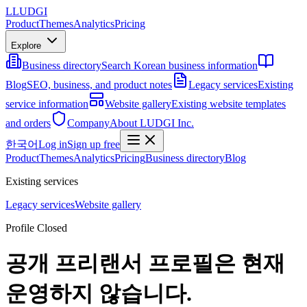
L
LUDGI
Product
Themes
Analytics
Pricing
Explore
Business directory
Search Korean business information
Blog
SEO, business, and product notes
Legacy services
Existing
service information
Website gallery
Existing website templates
and orders
Company
About LUDGI Inc.
한국어
Log in
Sign up free
Product
Themes
Analytics
Pricing
Business directory
Blog
Existing services
Legacy services
Website gallery
Profile Closed
공개 프리랜서 프로필은 현재
운영하지 않습니다.