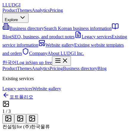
L
LUDGI
Product
Themes
Analytics
Pricing
Explore
Business directory
Search Korean business information
Blog
SEO, business, and product notes
Legacy services
Existing
service information
Website gallery
Existing website templates
and orders
Company
About LUDGI Inc.
한국어
Log in
Sign up free
Product
Themes
Analytics
Pricing
Business directory
Blog
Existing services
Legacy services
Website gallery
포트폴리오
1
/
3
컨설팅
for
(주)한국물류