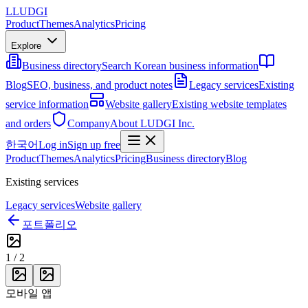
L
LUDGI
Product
Themes
Analytics
Pricing
Explore
Business directory
Search Korean business information
Blog
SEO, business, and product notes
Legacy services
Existing
service information
Website gallery
Existing website templates
and orders
Company
About LUDGI Inc.
한국어
Log in
Sign up free
Product
Themes
Analytics
Pricing
Business directory
Blog
Existing services
Legacy services
Website gallery
포트폴리오
1
/
2
모바일 앱