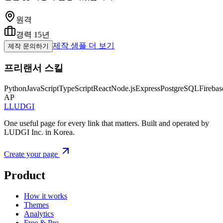
원격
경력
15
년
제작 샘플 더 보기
제작 문의하기
프리랜서 스킬
Python
JavaScript
TypeScript
React
Node.js
Express
PostgreSQL
Firebas
AP
L
LUDGI
One useful page for every link that matters. Built and operated by
LUDGI Inc. in Korea.
Create your page
Product
How it works
Themes
Analytics
Free & Pro