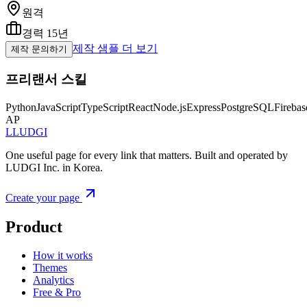
원격
경력
15
년
제작 샘플 더 보기
제작 문의하기
프리랜서 스킬
Python
JavaScript
TypeScript
React
Node.js
Express
PostgreSQL
Firebas
AP
L
LUDGI
One useful page for every link that matters. Built and operated by
LUDGI Inc. in Korea.
Create your page
Product
How it works
Themes
Analytics
Free & Pro