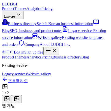
L
LUDGI
Product
Themes
Analytics
Pricing
Explore
Business directory
Search Korean business information
Blog
SEO, business, and product notes
Legacy services
Existing
service information
Website gallery
Existing website templates
and orders
Company
About LUDGI Inc.
한국어
Log in
Sign up free
Product
Themes
Analytics
Pricing
Business directory
Blog
Existing services
Legacy services
Website gallery
포트폴리오
1
/
2
웹 개발