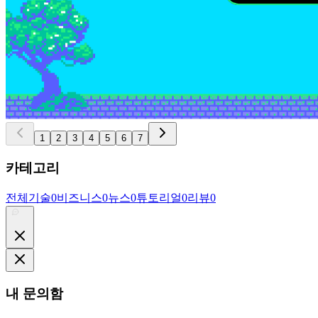
1
2
3
4
5
6
7
카테고리
전체
기술
0
비즈니스
0
뉴스
0
튜토리얼
0
리뷰
0
내 문의함