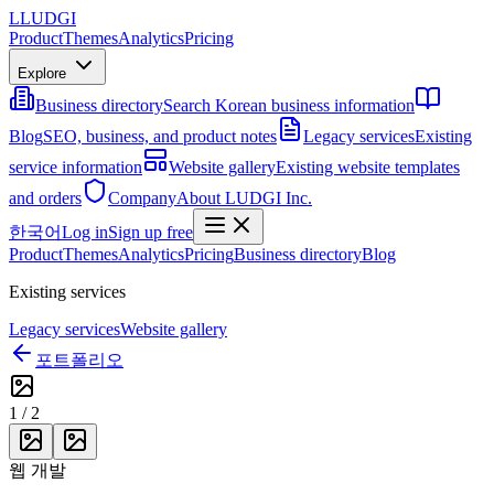
L
LUDGI
Product
Themes
Analytics
Pricing
Explore
Business directory
Search Korean business information
Blog
SEO, business, and product notes
Legacy services
Existing
service information
Website gallery
Existing website templates
and orders
Company
About LUDGI Inc.
한국어
Log in
Sign up free
Product
Themes
Analytics
Pricing
Business directory
Blog
Existing services
Legacy services
Website gallery
포트폴리오
1
/
2
웹 개발