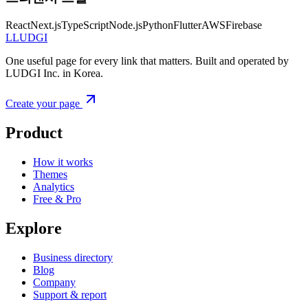
React
Next.js
TypeScript
Node.js
Python
Flutter
AWS
Firebase
L
LUDGI
One useful page for every link that matters. Built and operated by
LUDGI Inc. in Korea.
Create your page
Product
How it works
Themes
Analytics
Free & Pro
Explore
Business directory
Blog
Company
Support & report