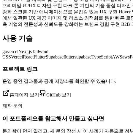
프리미엄 UI/UX 디자인 구현 다크 톤 기반의 기술 중심 디자
강화 스크롤 기반 애니메이션으로 몰입감 있는 UX 구현 Hove
에서 일관된 UX 제공 이미지 및 리소스 최적화를 통한 빠른 
축 기업의 전문성과 신뢰도를 강화하는 브랜드 경험 구현 B2B 
사용 기술
go
vercel
Next.js
Tailwind
CSS
Vercel
React
Flutter
Supabase
flutter
supabase
TypeScript
AWS
aws
P
프로젝트 링크
운영 중인 결과물과 공개 저장소를 확인할 수 있습니다.
홈페이지 보기
GitHub 보기
제작 문의
이 포트폴리오를 참고해서 만들고 싶다면
문의함이 먼저 열리고, 새 문의 작성 시 이 사례가 자동으로 첨