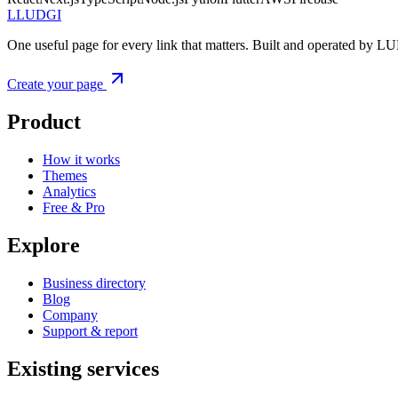
L
LUDGI
One useful page for every link that matters. Built and operated by L
Create your page
Product
How it works
Themes
Analytics
Free & Pro
Explore
Business directory
Blog
Company
Support & report
Existing services