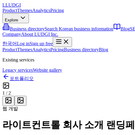
L
LUDGI
Product
Themes
Analytics
Pricing
Explore
Business directory
Search Korean business information
Blog
SE
Company
About LUDGI Inc.
한국어
Log in
Sign up free
Product
Themes
Analytics
Pricing
Business directory
Blog
Existing services
Legacy services
Website gallery
포트폴리오
1
/
2
웹 개발
라이트컨트롤 회사 소개 랜딩