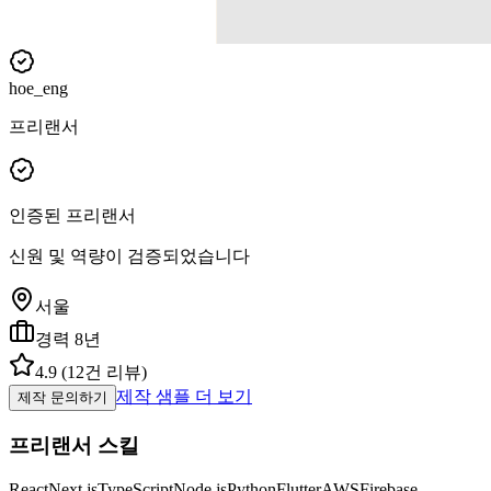
hoe_eng
프리랜서
인증된 프리랜서
신원 및 역량이 검증되었습니다
서울
경력
8
년
4.9
(
12
건 리뷰)
제작 샘플 더 보기
제작 문의하기
프리랜서 스킬
React
Next.js
TypeScript
Node.js
Python
Flutter
AWS
Firebase