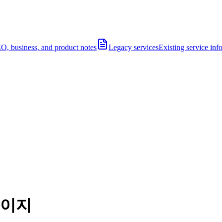
O, business, and product notes
Legacy services
Existing service inf
페이지