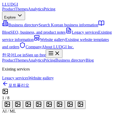
L
LUDGI
Product
Themes
Analytics
Pricing
Explore
Business directory
Search Korean business information
Blog
SEO, business, and product notes
Legacy services
Existing
service information
Website gallery
Existing website templates
and orders
Company
About LUDGI Inc.
한국어
Log in
Sign up free
Product
Themes
Analytics
Pricing
Business directory
Blog
Existing services
Legacy services
Website gallery
포트폴리오
1
/
8
AI / ML