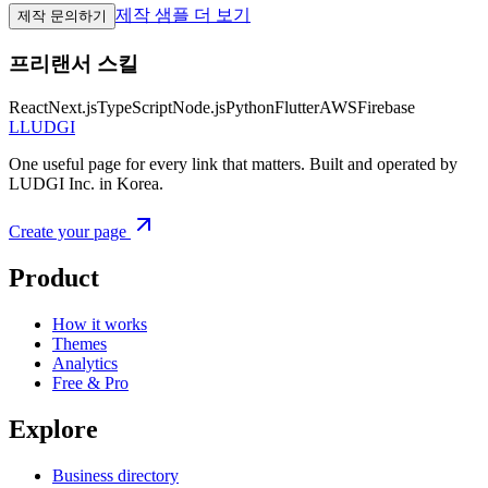
제작 샘플 더 보기
제작 문의하기
프리랜서 스킬
React
Next.js
TypeScript
Node.js
Python
Flutter
AWS
Firebase
L
LUDGI
One useful page for every link that matters. Built and operated by
LUDGI Inc. in Korea.
Create your page
Product
How it works
Themes
Analytics
Free & Pro
Explore
Business directory